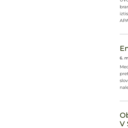
bran
izt
APA
Em
6. 
Med
pre
slo
nal
Ob
V 