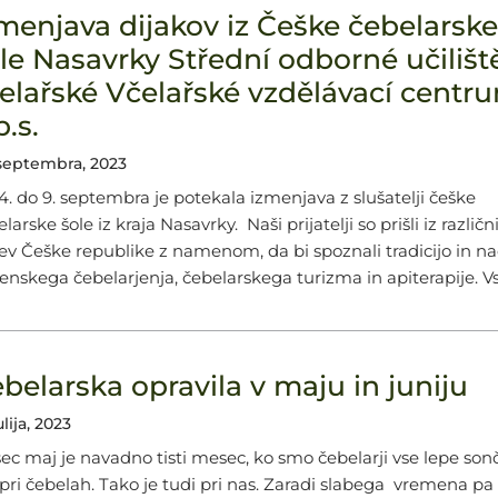
menjava dijakov iz Češke čebelarsk
le Nasavrky Střední odborné učilišt
elařské Včelařské vzdělávací centr
p.s.
 septembra, 2023
4. do 9. septembra je potekala izmenjava z slušatelji češke
larske šole iz kraja Nasavrky. Naši prijatelji so prišli iz različn
jev Češke republike z namenom, da bi spoznali tradicijo in n
venskega čebelarjenja, čebelarskega turizma in apiterapije. Vs
belarska opravila v maju in juniju
julija, 2023
ec maj je navadno tisti mesec, ko smo čebelarji vse lepe son
 pri čebelah. Tako je tudi pri nas. Zaradi slabega vremena pa