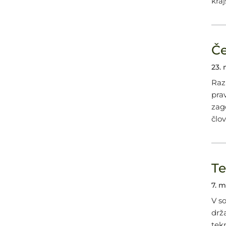
kraj
Če
23. 
Raz
prav
zag
člo
Te
7. m
V s
drž
tek