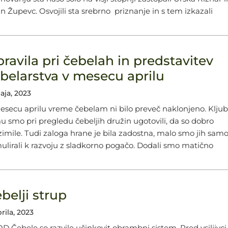
in Župevc. Osvojili sta srebrno priznanje in s tem izkazali
ravila pri čebelah in predstavitev
belarstva v mesecu aprilu
aja, 2023
esecu aprilu vreme čebelam ni bilo preveč naklonjeno. Klju
u smo pri pregledu čebeljih družin ugotovili, da so dobro
zimile. Tudi zaloga hrane je bila zadostna, malo smo jih sam
mulirali k razvoju z sladkorno pogačo. Dodali smo matično
belji strup
prila, 2023
D Čebele so razvile učinkovit obrambni sistem. Pred vsiljivci