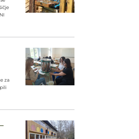
šičje
LNI
ke za
ili
–