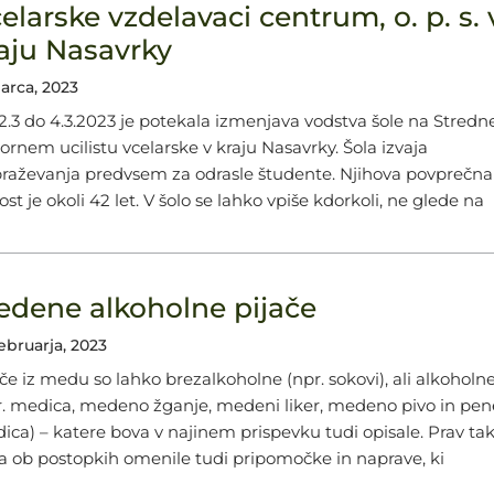
elarske vzdelavaci centrum, o. p. s. 
aju Nasavrky
arca, 2023
2.3 do 4.3.2023 je potekala izmenjava vodstva šole na Stred
ornem ucilistu vcelarske v kraju Nasavrky. Šola izvaja
braževanja predvsem za odrasle študente. Njihova povprečna
ost je okoli 42 let. V šolo se lahko vpiše kdorkoli, ne glede na
dene alkoholne pijače
februarja, 2023
ače iz medu so lahko brezalkoholne (npr. sokovi), ali alkoholn
r. medica, medeno žganje, medeni liker, medeno pivo in pe
ica) – katere bova v najinem prispevku tudi opisale. Prav ta
a ob postopkih omenile tudi pripomočke in naprave, ki