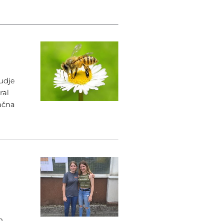
judje
oral
gačna
n