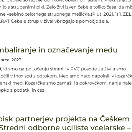
ijo s strupenimi piki. Želo živi izven čebele toliko časa, da mi
isne vsebino celotnega strupnega mešička.(Plut, 2021, 1) 1. ŽE
RAT Čebele strup v žival vbrizgajo s pomočjo žela.
baliranje in označevanje medu
marca, 2023
, ki smo ga po točenju shranili v PVC posode za živila smo
točili v Inox sod z odtokom. Med smo nato napolnili v kozarč
venski med. Kozarčke smo zamašili s pokrovčkom, nanje nalep
epko z podatki in čez
isk partnerjev projekta na Češkem 
Stredni odborne uciliste vcelarske –