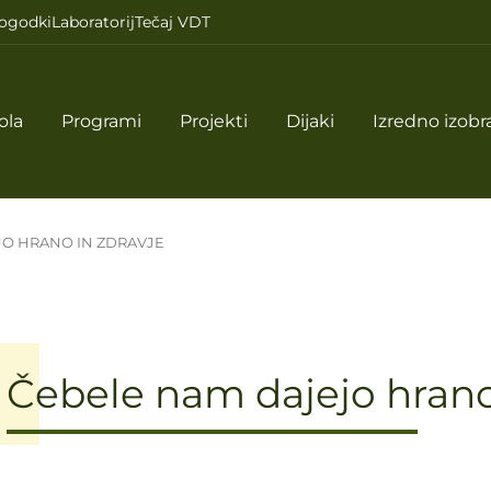
ogodki
Laboratorij
Tečaj VDT
ola
Programi
Projekti
Dijaki
Izredno izobr
JO HRANO IN ZDRAVJE
Čebele nam dajejo hrano