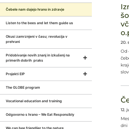
Iz
Čebele nam dajejo hrano in zdravje
šo
vč
Listen to the bees and let them guide us
o.
Okusi zamrznjeni v času; revolucija v
prehrani
20.
Od 
Pridobivanje novih znanj in izkušenj na
čebe
primerih dobrih praks
kra
slo
Projekti EIP
The GLOBE program
Če
Vocational education and training
12. 
Odgovorno s hrano – We Eat Responsibly
Mes
dni
We can bee friendlier to the nature