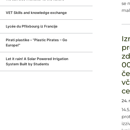
se n
mal
VET Skills and knowledge exchange
Lycée du Pflixbourg iz Francije
Iz
Pirati plastike – "Plastic Pirates – Go
Europe!"
pr
zd
Let it rain! A Solar Powered Irrigation
00
System Built by Students
če
vč
ce
24. 
14.
prot
izzi