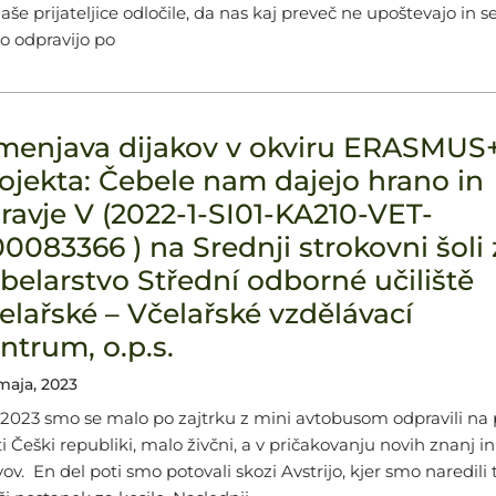
aše prijateljice odločile, da nas kaj preveč ne upoštevajo in s
o odpravijo po
menjava dijakov v okviru ERASMUS
ojekta: Čebele nam dajejo hrano in
ravje V (2022-1-SI01-KA210-VET-
0083366 ) na Srednji strokovni šoli 
belarstvo Střední odborné učiliště
elařské – Včelařské vzdělávací
ntrum, o.p.s.
maja, 2023
5.2023 smo se malo po zajtrku z mini avtobusom odpravili na 
i Češki republiki, malo živčni, a v pričakovanju novih znanj in
vov. En del poti smo potovali skozi Avstrijo, kjer smo naredili 