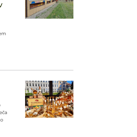
v
nem
e
neča
ko