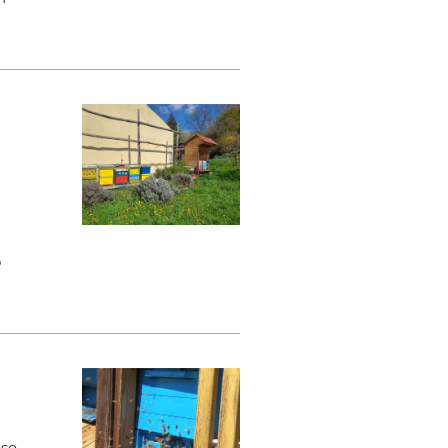
b
o
 se