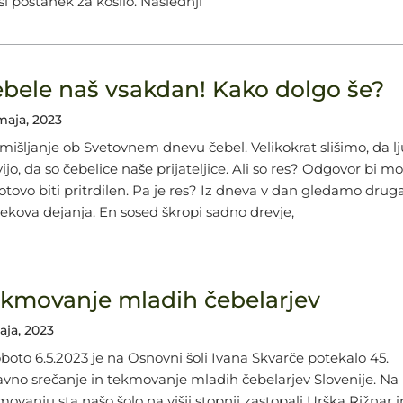
ši postanek za kosilo. Naslednji
bele naš vsakdan! Kako dolgo še?
maja, 2023
mišljanje ob Svetovnem dnevu čebel. Velikokrat slišimo, da l
ijo, da so čebelice naše prijateljice. Ali so res? Odgovor bi m
otovo biti pritrdilen. Pa je res? Iz dneva v dan gledamo dru
vekova dejanja. En sosed škropi sadno drevje,
kmovanje mladih čebelarjev
aja, 2023
oboto 6.5.2023 je na Osnovni šoli Ivana Skvarče potekalo 45.
avno srečanje in tekmovanje mladih čebelarjev Slovenije. Na
movanju sta našo šolo na višji stopnji zastopali Urška Rižnar i