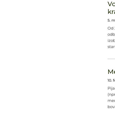
Vc
kr
5. m
Od 
odb
izo
star
Me
10. 
Pij
(np
med
bov