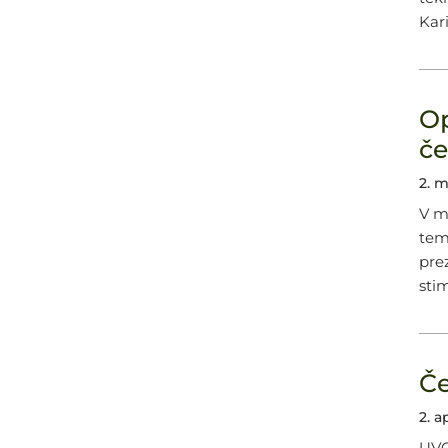
Kar
Op
če
2. m
V m
tem
pre
sti
Če
2. a
UVO