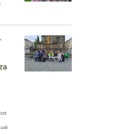
e
+
za
pot
tudi