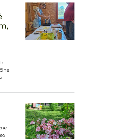
e
ě
um,
ih
ačine
i
čne
 so