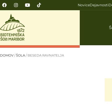
Novice
Dejavnosti
D
Š
DOMOV
/
ŠOLA
/
BESEDA RAVNATELJA