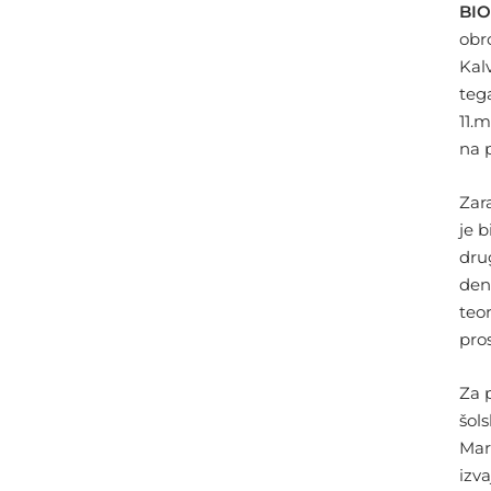
BI
obr
Kalv
teg
11.
na p
Zar
je b
drug
den
teo
pros
Za 
šol
Mar
izva