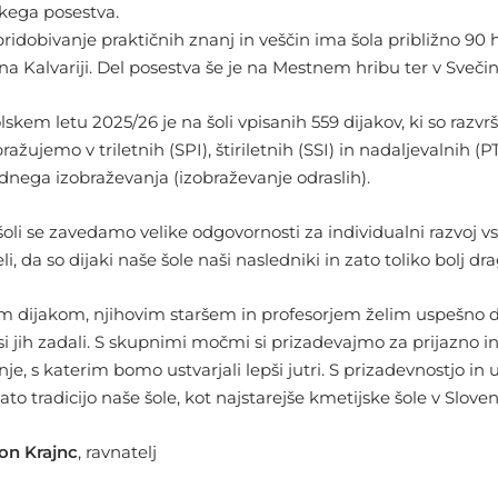
skega posestva.
ridobivanje praktičnih znanj in veščin ima šola približno 90 h
na Kalvariji. Del posestva še je na Mestnem hribu ter v Svečini, 
lskem letu 2025/26 je na šoli vpisanih 559 dijakov, ki so razvrš
ražujemo v triletnih (SPI), štiriletnih (SSI) in nadaljevalnih 
ednega izobraževanja (izobraževanje odraslih).
šoli se zavedamo velike odgovornosti za individualni razvoj
li, da so dijaki naše šole naši nasledniki in zato toliko bolj dr
m dijakom, njihovim staršem in profesorjem želim uspešno delo,
 si jih zadali. S skupnimi močmi si prizadevajmo za prijazno i
je, s katerim bomo ustvarjali lepši jutri. S prizadevnostjo in
to tradicijo naše šole, kot najstarejše kmetijske šole v Sloveni
on Krajnc
, ravnatelj