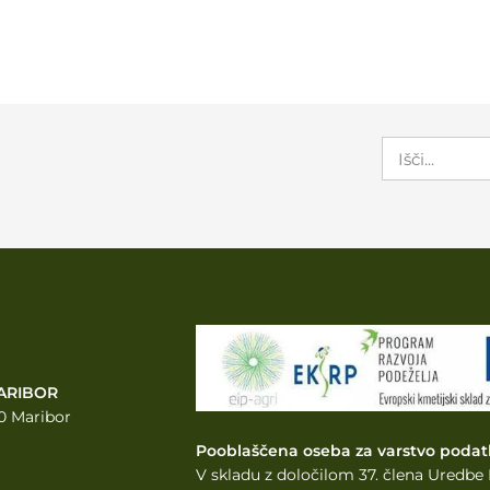
ARIBOR
0 Maribor
Pooblaščena oseba za varstvo podat
V skladu z določilom 37. člena Uredb