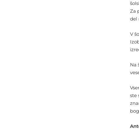
šol
Za p
del 
V šo
Izob
izr
Na 
vese
Vse
ste
znan
boga
Ant