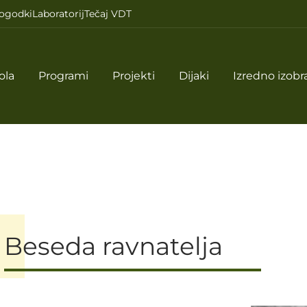
ogodki
Laboratorij
Tečaj VDT
ola
Programi
Projekti
Dijaki
Izredno izobr
Beseda ravnatelja