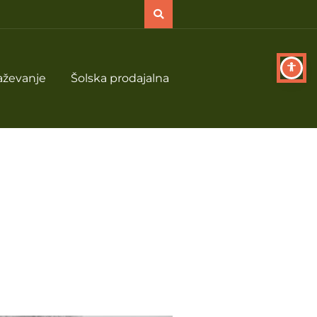
aževanje
Šolska prodajalna