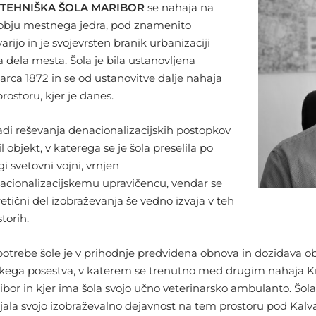
OTEHNIŠKA ŠOLA MARIBOR
se nahaja na
obju mestnega jedra, pod znamenito
arijo in je svojevrsten branik urbanizaciji
a dela mesta. Šola je bila ustanovljena
marca 1872 in se od ustanovitve dalje nahaja
rostoru, kjer je danes.
adi reševanja denacionalizacijskih postopkov
il objekt, v katerega se je šola preselila po
i svetovni vojni, vrnjen
acionalizacijskemu upravičencu, vendar se
retični del izobraževanja še vedno izvaja v teh
torih.
potrebe šole je v prihodnje predvidena obnova in dozidava ob
skega posestva, v katerem se trenutno med drugim nahaja K
ibor in kjer ima šola svojo učno veterinarsko ambulanto. Šol
jala svojo izobraževalno dejavnost na tem prostoru pod Kalvarij