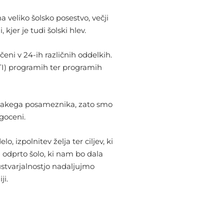
a veliko šolsko posestvo, večji
kjer je tudi šolski hlev.
čeni v 24-ih različnih oddelkih.
(PTI) programih ter programih
 vsakega posameznika, zato smo
agoceni.
 izpolnitev želja ter ciljev, ki
n odprto šolo, ki nam bo dala
 ustvarjalnostjo nadaljujmo
ji.