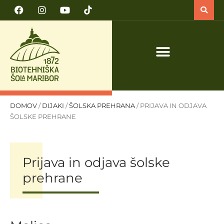
PRIJAVA NA TEČAJ VARNO DELO S TRAKTORJEM IN TRAKTORSKIMI PRIKLJUČKI
DOMOV
/
DIJAKI
/
ŠOLSKA PREHRANA
/
PRIJAVA IN ODJAVA
ŠOLSKE PREHRANE
Prijava in odjava šolske
prehrane