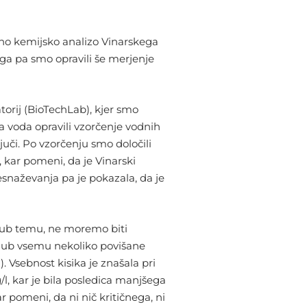
vno kemijsko analizo Vinarskega
 tega pa smo opravili še merjenje
torij (BioTechLab), kjer smo
a voda opravili vzorčenje vodnih
juči. Po vzorčenju smo določili
, kar pomeni, da je Vinarski
naževanja pa je pokazala, da je
ljub temu, ne moremo biti
kljub vsemu nekoliko povišane
l). Vsebnost kisika je znašala pri
, kar je bila posledica manjšega
r pomeni, da ni nič kritičnega, ni