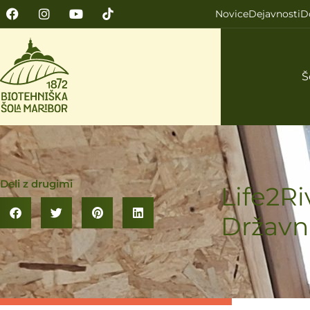
Novice
Dejavnosti
D
Š
Deli z drugimi
Life2Ri
Državni