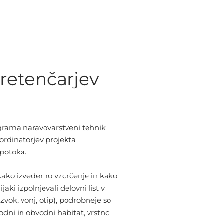
retenčarjev
programa naravovarstveni tehnik
oordinatorjev projekta
 potoka.
kako izvedemo vzorčenje in kako
ki izpolnjevali delovni list v
zvok, vonj, otip), podrobneje so
vodni in obvodni habitat, vrstno