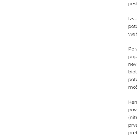
pes
Izv
poto
vse
Po 
pri
nev
biot
pot
mož
Kem
pov
(nit
prv
pre