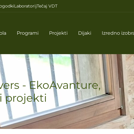
ogodki
Laboratorij
Tečaj VDT
ola
Programi
Projekti
Dijaki
Izredno izobr
vers - EkoAvanture
,
 projekti