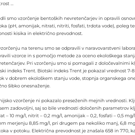
trost …
edli smo vzorčenje bentoških nevretenčarjev in opravili osno
ka (pH, amonijak, nitrati, nitriti, fosfati, trdota vode), poleg
bnosti kisika in električno prevodnost.
vzorčenju na terenu smo se odpravili v naravovarstveni labora
pravili vzorce in s pomočjo metode za oceno ekološkega stanj
retenčarjev. Pri vzorčenju smo si pomagali z določevalnimi kl
ski indeks Trent. Biotski indeks Trent je pokazal vrednost 7-8
ok v dobrem ekološkem stanju vode, stopnja organskega ones
no šibko onesnaženje.
ijsko vzorčenje ni pokazalo preseženih mejnih vrednosti. K
sem zadovoljni, saj so bile vrednosti določenih parametrov 
rat – 10 mg/l, nitrit – 0,2 mg/l, amonijak – 0,2, fosfati – 0,5 mg/
em merjenju 8,85 mg/l, pri drugem pa nekoliko manj, 6,8 mg/l
toka v potoku. Električna prevodnost je znašala 658 in 770, ka