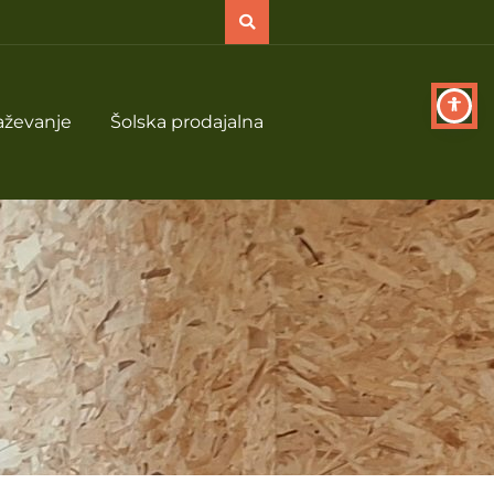
aževanje
Šolska prodajalna