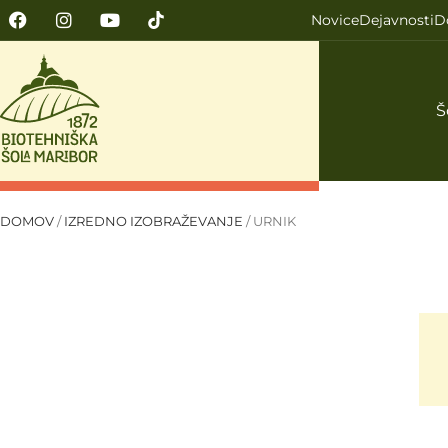
Novice
Dejavnosti
D
Š
DOMOV
/
IZREDNO IZOBRAŽEVANJE
/
URNIK