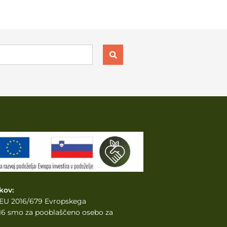
kov:
e EU 2016/679 Evropskega
2016 smo za pooblaščeno osebo za