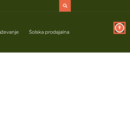
aževanje
Šolska prodajalna