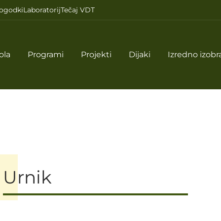
ogodki
Laboratorij
Tečaj VDT
ola
Programi
Projekti
Dijaki
Izredno izobr
Urnik