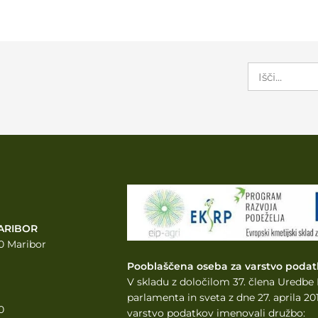
ARIBOR
0 Maribor
Pooblaščena oseba za varstvo podat
V skladu z določilom 37. člena Uredb
parlamenta
in sveta z dne 27. aprila 
0
varstvo podatkov imenovali družbo: