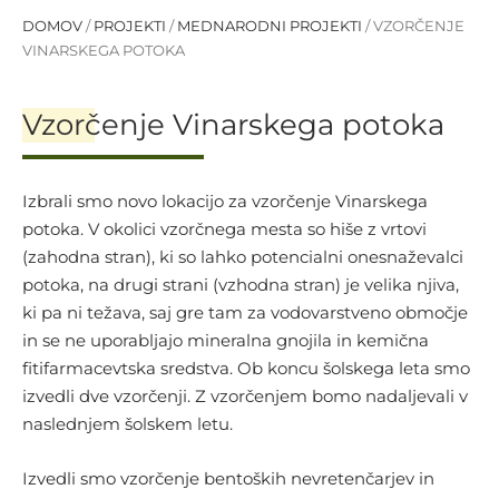
DOMOV
/
PROJEKTI
/
MEDNARODNI PROJEKTI
/
VZORČENJE
VINARSKEGA POTOKA
Vzorčenje Vinarskega potoka
Izbrali smo novo lokacijo za vzorčenje Vinarskega
potoka. V okolici vzorčnega mesta so hiše z vrtovi
(zahodna stran), ki so lahko potencialni onesnaževalci
potoka, na drugi strani (vzhodna stran) je velika njiva,
ki pa ni težava, saj gre tam za vodovarstveno območje
in se ne uporabljajo mineralna gnojila in kemična
fitifarmacevtska sredstva. Ob koncu šolskega leta smo
izvedli dve vzorčenji. Z vzorčenjem bomo nadaljevali v
naslednjem šolskem letu.
Izvedli smo vzorčenje bentoških nevretenčarjev in