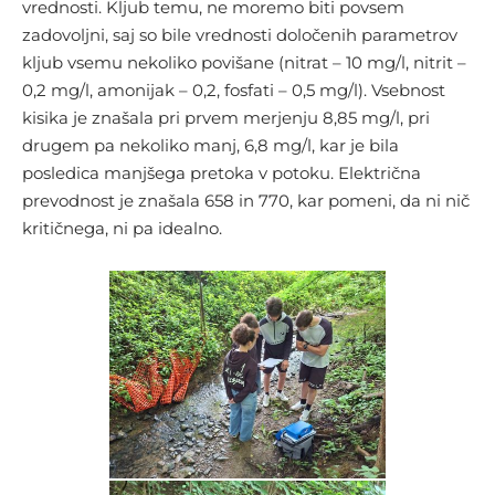
vrednosti. Kljub temu, ne moremo biti povsem
zadovoljni, saj so bile vrednosti določenih parametrov
kljub vsemu nekoliko povišane (nitrat – 10 mg/l, nitrit –
0,2 mg/l, amonijak – 0,2, fosfati – 0,5 mg/l). Vsebnost
kisika je znašala pri prvem merjenju 8,85 mg/l, pri
drugem pa nekoliko manj, 6,8 mg/l, kar je bila
posledica manjšega pretoka v potoku. Električna
prevodnost je znašala 658 in 770, kar pomeni, da ni nič
kritičnega, ni pa idealno.