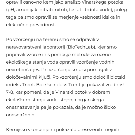
opravili osnovno kemijsko analizo Vinarskega potoka
(pH, amonijak, nitrati, nitriti, fosfati, trdota vode), poleg
tega pa smo opravili še merjenje vsebnosti kisika in
električno prevodnost.
Po vzorčenju na terenu smo se odpravili v
naravovarstveni laboratorij (BioTechLab), kjer smo
pripravili vzorce in s pomočjo metode za oceno
ekološkega stanja voda opravili vzorčenje vodnih
nevretenčarjev. Pri vzorčenju smo si pomagali z
določevalnimi ključi. Po vzorčenju smo določili biotski
indeks Trent. Biotski indeks Trent je pokazal vrednost
7-8, kar pomeni, da je Vinarski potok v dobrem
ekološkem stanju vode, stopnja organskega
onesnaževanja pa je pokazala, da je možno šibko
onesnaženje.
Kemijsko vzorčenje ni pokazalo preseženih mejnih