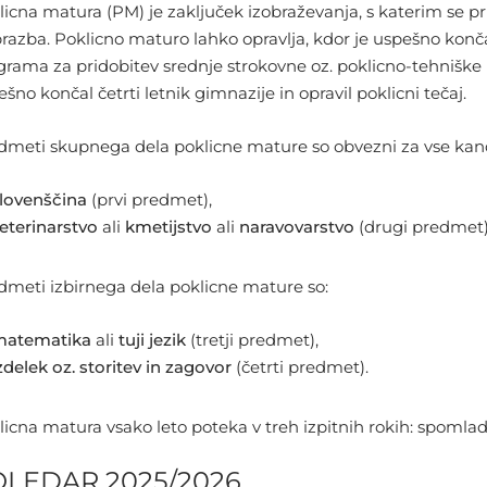
licna matura (PM) je zaključek izobraževanja, s katerim se p
brazba. Poklicno maturo lahko opravlja, kdor je uspešno konča
grama za pridobitev srednje strokovne oz. poklicno-tehniške
šno končal četrti letnik gimnazije in opravil poklicni tečaj.
dmeti skupnega dela poklicne mature so obvezni za vse kan
lovenščina
(prvi predmet),
eterinarstvo
ali
kmetijstvo
ali
naravovarstvo
(drugi predmet)
dmeti izbirnega dela poklicne mature so:
matematika
ali
tuji jezik
(tretji predmet),
zdelek oz. storitev in zagovor
(četrti predmet).
licna matura vsako leto poteka v treh izpitnih rokih: spom
OLEDAR 2025/2026