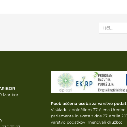
ARIBOR
0 Maribor
Pooblaščena oseba za varstvo podat
V skladu z določilom 37. člena Uredb
parlamenta
in sveta z dne 27. aprila 
0
varstvo podatkov imenovali družbo: