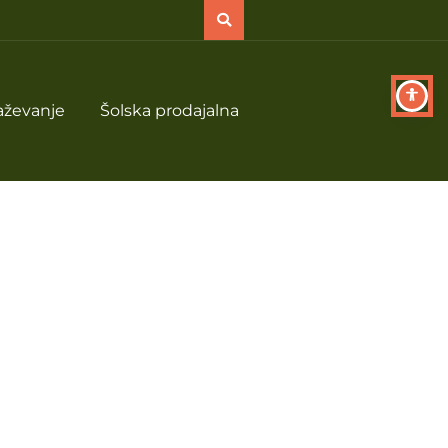
aževanje
Šolska prodajalna