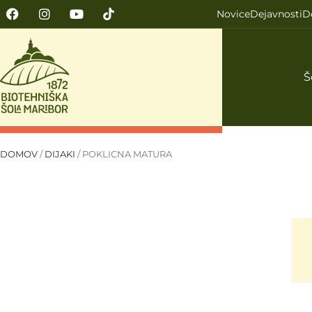
Novice
Dejavnosti
D
Š
DOMOV
/
DIJAKI
/
POKLICNA MATURA