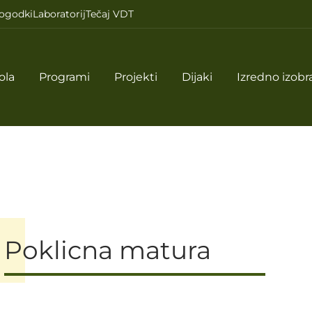
ogodki
Laboratorij
Tečaj VDT
ola
Programi
Projekti
Dijaki
Izredno izobr
Poklicna matura