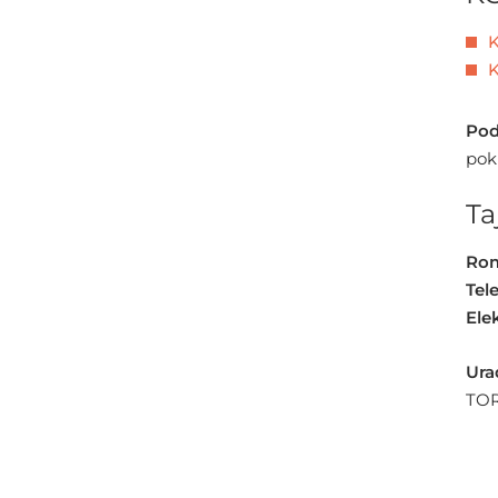
K
K
Pod
pok
Ta
Ro
Tel
Ele
Ura
TOR