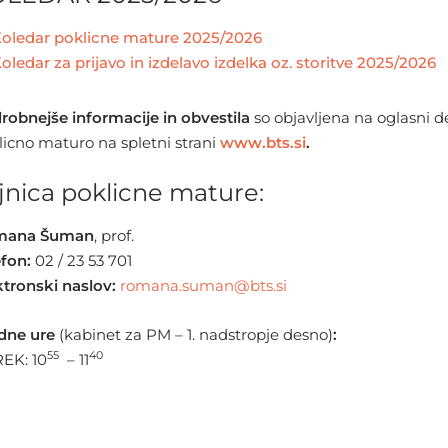
oledar poklicne mature 2025/2026
oledar za prijavo in izdelavo izdelka oz. storitve 2025/2026
robnejše informacije in obvestila
so objavljena na oglasni des
licno maturo na spletni strani
www.bts.si
.
jnica poklicne mature:
mana Šuman
, prof.
efon
:
02 / 23 53 701
ktronski naslov:
romana.suman@bts.si
dne ure
(kabinet za PM – 1. nadstropje desno)
:
55
40
EK: 10
– 11