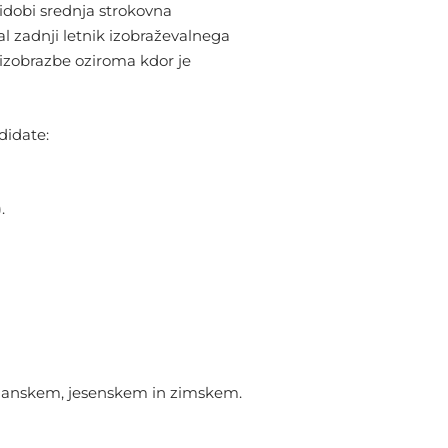
ridobi srednja strokovna
l zadnji letnik izobraževalnega
 izobrazbe oziroma kdor je
didate:
.
ladanskem, jesenskem in zimskem.