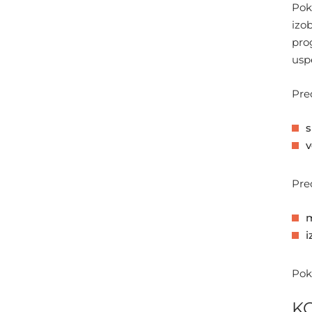
Pok
izo
pro
uspe
Pre
s
v
Pre
i
Pok
K