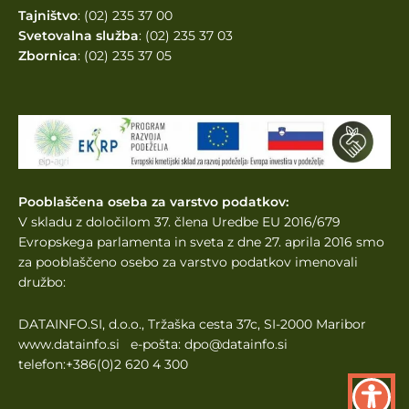
Tajništvo
: (02) 235 37 00
Svetovalna služba
: (02) 235 37 03
Zbornica
: (02) 235 37 05
Pooblaščena oseba za varstvo podatkov:
V skladu z določilom 37. člena Uredbe EU 2016/679
Evropskega parlamenta
in sveta z dne 27. aprila 2016 smo
za pooblaščeno osebo za varstvo podatkov imenovali
družbo:
DATAINFO.SI, d.o.o., Tržaška cesta 37c, SI-2000 Maribor
www.datainfo.si e-pošta: dpo@datainfo.si
telefon:+386(0)2 620 4 300