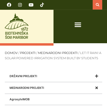
PRIJAVA NA TEČAJ VARNO DELO S TRAKTORJEM IN TRAKTORSKIMI PRIKLJUČKI
DOMOV
/
PROJEKTI
/
MEDNARODNI PROJEKTI
/
LET IT RAIN! A
SOLAR POWERED IRRIGATION SYSTEM BUILT BY STUDENTS
DRŽAVNI PROJEKTI
MEDNARODNI PROJEKTI
AgrosylviMOB