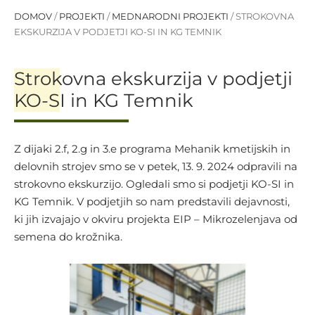
DOMOV
/
PROJEKTI
/
MEDNARODNI PROJEKTI
/
STROKOVNA
EKSKURZIJA V PODJETJI KO-SI IN KG TEMNIK
Strokovna ekskurzija v podjetji
KO-SI in KG Temnik
Z dijaki 2.f, 2.g in 3.e programa Mehanik kmetijskih in
delovnih strojev smo se v petek, 13. 9. 2024 odpravili na
strokovno ekskurzijo. Ogledali smo si podjetji KO-SI in
KG Temnik. V podjetjih so nam predstavili dejavnosti,
ki jih izvajajo v okviru projekta EIP – Mikrozelenjava od
semena do krožnika.