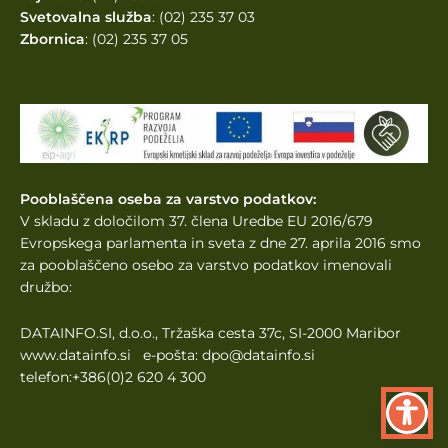
Svetovalna služba
: (02) 235 37 03
Zbornica
: (02) 235 37 05
Pooblaščena oseba za varstvo podatkov:
V skladu z določilom 37. člena Uredbe EU 2016/679
Evropskega parlamenta
in sveta z dne 27. aprila 2016 smo
za pooblaščeno osebo za varstvo podatkov imenovali
družbo:
DATAINFO.SI, d.o.o., Tržaška cesta 37c, SI-2000 Maribor
www.datainfo.si e-pošta: dpo@datainfo.si
telefon:+386(0)2 620 4 300