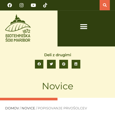
PRIJAVA NA TEČAJ VARNO DELO S TRAKTORJEM IN TRAKTORSKIMI PRIKLJUČKI
Deli z drugimi
Novice
DOMOV
/
NOVICE
/
POPISOVANJE PRVOŠOLCEV