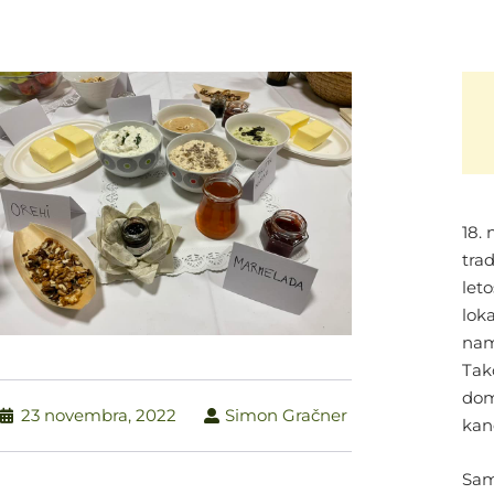
18.
trad
let
lok
nam
Tako
dom
23 novembra, 2022
Simon Gračner
kanč
Sam