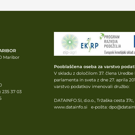
ARIBOR
0 Maribor
Pooblaščena oseba za varstvo podat
V skladu z določilom 37. člena Uredb
parlamenta
in sveta z dne 27. aprila 
0
varstvo podatkov imenovali družbo:
2) 235 37 03
5
DATAINFO.SI, d.o.o., Tržaška cesta 37c
www.datainfo.si e-pošta: dpo@datainf