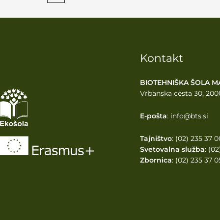
Kontakt
BIOTEHNIŠKA ŠOLA M
Vrbanska cesta 30, 200
E-pošta
: info@bts.si
Tajništvo
: (02) 235 37 0
Svetovalna služba
: (0
Zbornica
: (02) 235 37 0