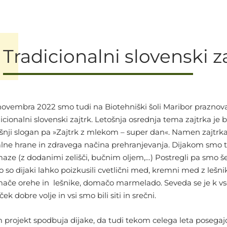
Tradicionalni slovenski z
 novembra 2022 smo tudi na Biotehniški šoli Maribor praznoval
icionalni slovenski zajtrk. Letošnja osrednja tema zajtrka je b
ošnji slogan pa »Zajtrk z mlekom – super dan«. Namen zajtrka
alne hrane in zdravega načina prehranjevanja. Dijakom smo t
aze (z dodanimi zelišči, bučnim oljem,…) Postregli pa smo še z
 so dijaki lahko poizkusili cvetlični med, kremni med z lešniki
ače orehe in lešnike, domačo marmelado. Seveda se je k vs
ek dobre volje in vsi smo bili siti in srečni.
 projekt spodbuja dijake, da tudi tekom celega leta posegajo p