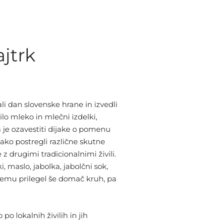
ajtrk
i dan slovenske hrane in izvedli
ilo mleko in mlečni izdelki,
 je ozavestiti dijake o pomenu
ako postregli različne skutne
 drugimi tradicionalnimi živili.
, maslo, jabolka, jabolčni sok,
emu prilegel še domač kruh, pa
o lokalnih živilih in jih