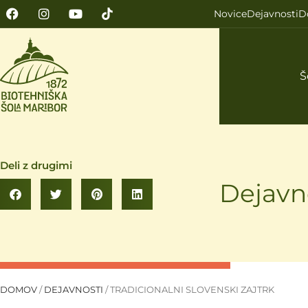
Novice
Dejavnosti
D
Š
Deli z drugimi
Dejavn
DOMOV
/
DEJAVNOSTI
/
TRADICIONALNI SLOVENSKI ZAJTRK