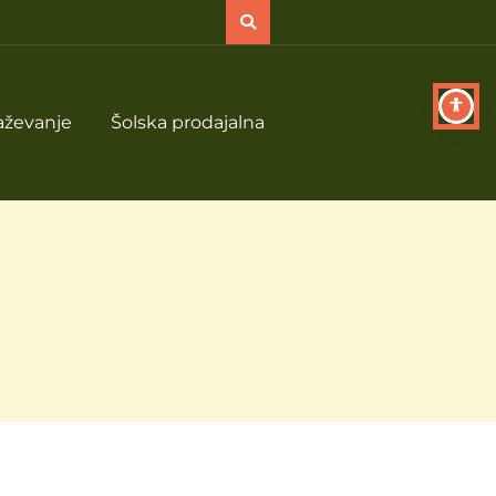
aževanje
Šolska prodajalna