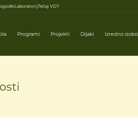
ogodki
Laboratorij
Tečaj VDT
ola
Programi
Projekti
Dijaki
Izredno izobr
osti