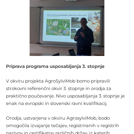
Priprava programa usposabljanja 3. stopnje
V okviru projekta AgroSylviMob bomo pripravili
strokovni referenčni okvir 3. stopnje in orodja za
praktično poučevanje. Nivo usposabljanja 3. stopnje je
enak na evropski in slovenski ravni kvalifikacij.
Orodja, ustvarjena v okviru AgrosylviMob, bodo
omogočila izvajanje tečajev, registriranih v registrih
nazivov in certifikatov različnih držav, iz katerih