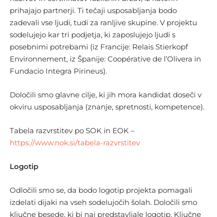
prihajajo partnerji. Ti tečaji usposabljanja bodo
zadevali vse ljudi, tudi za ranljive skupine. V projektu
sodelujejo kar tri podjetja, ki zaposlujejo ljudi s
posebnimi potrebami (iz Francije: Relais Stierkopf
Environnement, iz Španije: Coopérative de l’Olivera in
Fundacio Integra Pirineus).
Določili smo glavne cilje, ki jih mora kandidat doseči v
okviru usposabljanja (znanje, spretnosti, kompetence).
Tabela razvrstitev po SOK in EOK –
https://www.nok.si/tabela-razvrstitev
Logotip
Odločili smo se, da bodo logotip projekta pomagali
izdelati dijaki na vseh sodelujočih šolah. Določili smo
ključne besede, ki bi naj predstavljale logotip. Ključne