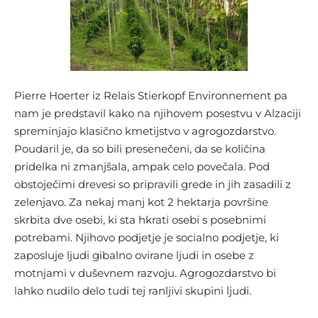
Pierre Hoerter iz Relais Stierkopf Environnement pa
nam je predstavil kako na njihovem posestvu v Alzaciji
spreminjajo klasično kmetijstvo v agrogozdarstvo.
Poudaril je, da so bili presenečeni, da se količina
pridelka ni zmanjšala, ampak celo povečala. Pod
obstoječimi drevesi so pripravili grede in jih zasadili z
zelenjavo. Za nekaj manj kot 2 hektarja površine
skrbita dve osebi, ki sta hkrati osebi s posebnimi
potrebami. Njihovo podjetje je socialno podjetje, ki
zaposluje ljudi gibalno ovirane ljudi in osebe z
motnjami v duševnem razvoju. Agrogozdarstvo bi
lahko nudilo delo tudi tej ranljivi skupini ljudi.