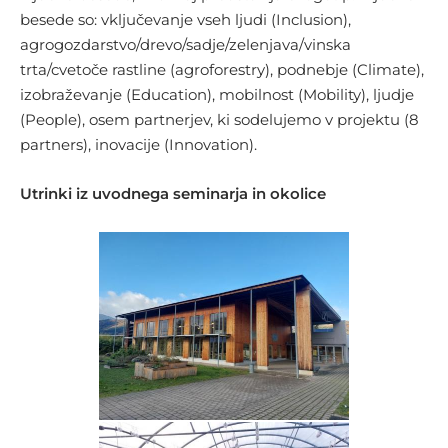
besede so: vključevanje vseh ljudi (Inclusion),
agrogozdarstvo/drevo/sadje/zelenjava/vinska
trta/cvetoče rastline (agroforestry), podnebje (Climate),
izobraževanje (Education), mobilnost (Mobility), ljudje
(People), osem partnerjev, ki sodelujemo v projektu (8
partners), inovacije (Innovation).
Utrinki iz uvodnega seminarja in okolice