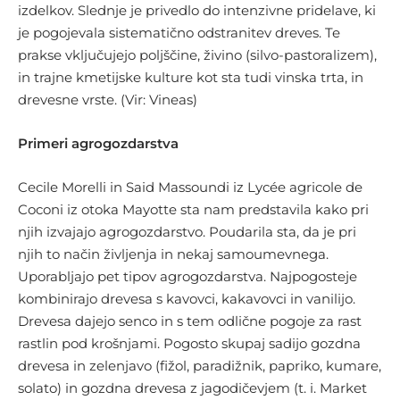
izdelkov. Slednje je privedlo do intenzivne pridelave, ki
je pogojevala sistematično odstranitev dreves. Te
prakse vključujejo poljščine, živino (silvo-pastoralizem),
in trajne kmetijske kulture kot sta tudi vinska trta, in
drevesne vrste. (Vir: Vineas)
Primeri agrogozdarstva
Cecile Morelli in Said Massoundi iz Lycée agricole de
Coconi iz otoka Mayotte sta nam predstavila kako pri
njih izvajajo agrogozdarstvo. Poudarila sta, da je pri
njih to način življenja in nekaj samoumevnega.
Uporabljajo pet tipov agrogozdarstva. Najpogosteje
kombinirajo drevesa s kavovci, kakavovci in vanilijo.
Drevesa dajejo senco in s tem odlične pogoje za rast
rastlin pod krošnjami. Pogosto skupaj sadijo gozdna
drevesa in zelenjavo (fižol, paradižnik, papriko, kumare,
solato) in gozdna drevesa z jagodičevjem (t. i. Market