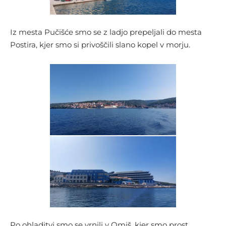
Iz mesta Pučišće smo se z ladjo prepeljali do mesta
Postira, kjer smo si privoščili slano kopel v morju.
Po ohladitvi smo se vrnili v Omiš, kjer smo prost