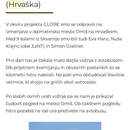
(Hrvaška)
V okviru projekta GLOBE smo se odpravili na
izmenjavo v dalmatinsko mesto Omiš na Hrvaškem.
Med 9 šolami iz Slovenije smo bili tudi Eva Hanc, Nuša
Krajnc (obe 3.aNT) in Simon Gračner.
Prvi dan nas je čakala malo daljša vožnja z avtobusom.
Ob prijetnem kramljanju in obveznih postankih so se
kilometri hitro nabirali. Na poti smo občudovali številne
vetrnice, ki stojijo na gričih okoli avtoceste.
Po slabih osmih urah vožnje pa se nam je prikazal
čudovit pogled na mesto Omiš. Ob takšnem pogledu
hitro pozabiš na vse ure preživete na avtobusu.