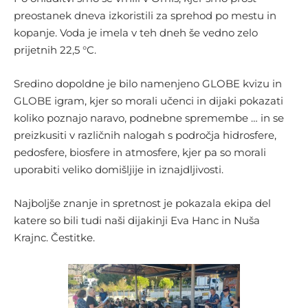
preostanek dneva izkoristili za sprehod po mestu in
kopanje. Voda je imela v teh dneh še vedno zelo
prijetnih 22,5 °C.
Sredino dopoldne je bilo namenjeno GLOBE kvizu in
GLOBE igram, kjer so morali učenci in dijaki pokazati
koliko poznajo naravo, podnebne spremembe … in se
preizkusiti v različnih nalogah s področja hidrosfere,
pedosfere, biosfere in atmosfere, kjer pa so morali
uporabiti veliko domišljije in iznajdljivosti.
Najboljše znanje in spretnost je pokazala ekipa del
katere so bili tudi naši dijakinji Eva Hanc in Nuša
Krajnc. Čestitke.