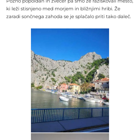
Pozno popoldan in zvečer pa smo že raziskovali mesto,
ki leži stisnjeno med morjem in bližnjimi hribi. Že
zaradi sončnega zahoda se je splačalo priti tako daleč.