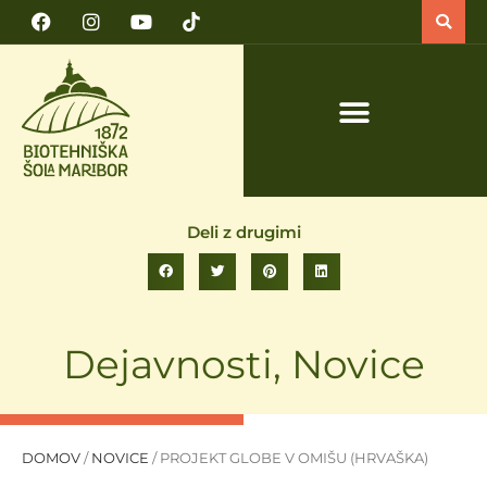
PRIJAVA NA TEČAJ VARNO DELO S TRAKTORJEM IN TRAKTORSKIMI PRIKLJUČKI
Deli z drugimi
Dejavnosti
,
Novice
DOMOV
/
NOVICE
/
PROJEKT GLOBE V OMIŠU (HRVAŠKA)