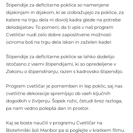
Štipendije za deficitarne poklice so namenjene
dijakinjam in dijakom, ki se izobražujejo za poklice, za
katere na trgu dela ni dovolj kadra glede na potrebe
delodajalcev. To pomeni, da ti vpis v naš program
Cvetličar nudi zelo dobre zaposlitvene možnosti
oziroma boš na trgu dela iskan in zaželen kader.
Štipendije za deficitarne poklice se lahko dodelijo
istočasno z vsemi štipendijami, ki so opredeljene v
Zakonu o štipendiranju
, razen s kadrovsko štipendijo.
Program cvetličar je pomemben in lep poklic, saj nas
cvetlične dekoracije spremljajo ob vseh ključnih
dogodkih v življenju. Šopek rožic, četudi brez razloga,
pa nam vedno polepša dan in prostor.
Kaj se boste naučili v programu Cvetličar na
Biotehniški šoli Maribor pa si poglejte v kratkem filmu.