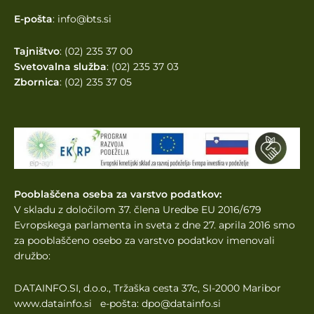
E-pošta
: info@bts.si
Tajništvo
: (02) 235 37 00
Svetovalna služba
: (02) 235 37 03
Zbornica
: (02) 235 37 05
Pooblaščena oseba za varstvo podatkov:
V skladu z določilom 37. člena Uredbe EU 2016/679
Evropskega parlamenta
in sveta z dne 27. aprila 2016 smo
za pooblaščeno osebo za varstvo podatkov imenovali
družbo:
DATAINFO.SI, d.o.o., Tržaška cesta 37c, SI-2000 Maribor
www.datainfo.si e-pošta: dpo@datainfo.si