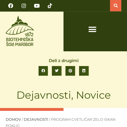
PRIJAVA NA TEČAJ VARNO DELO S TRAKTORJEM IN TRAKTORSKIMI PRIKLJUČKI
Deli z drugimi
Dejavnosti
,
Novice
DOMOV
/
DEJAVNOSTI
/
PROGRAM CVETLIČAR ZELO ISKAN
POKLIC