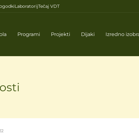
ogodki
Laboratorij
Tečaj VDT
ola
Programi
Projekti
Dijaki
Izredno izobr
osti
22