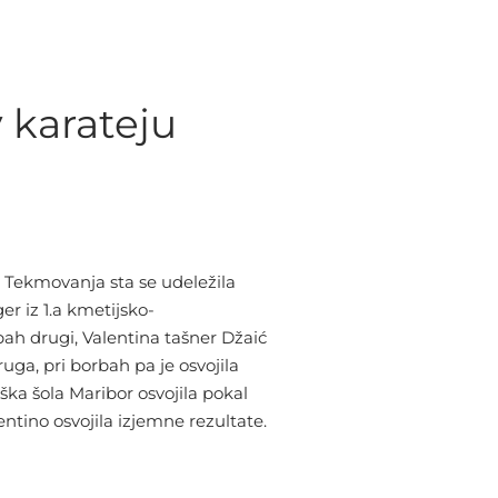
 karateju
. Tekmovanja sta se udeležila
er iz 1.a kmetijsko-
rbah drugi, Valentina tašner Džaić
ruga, pri borbah pa je osvojila
ška šola Maribor osvojila pokal
ntino osvojila izjemne rezultate.