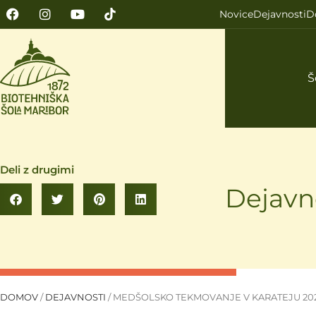
Novice
Dejavnosti
D
Š
Deli z drugimi
Dejavn
DOMOV
/
DEJAVNOSTI
/
MEDŠOLSKO TEKMOVANJE V KARATEJU 20