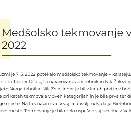
Medšolsko tekmovanje v
2022
uzmi je 7. 5. 2022 potekalo medšolsko tekmovanje v karateju
ntina Tašner Džaić, 1.a naravovarstveni tehnik in Nik Železing
jetniškega tehnika. Nik Železinger je bil v katah prvi in v bo
e pri katah tekmovala v dveh kategorijah in je bila prva ter d
go mesto. Na tak način sva osvojila dovolj točk, da je Biotehni
prvo mesto. Tekmovanje je bilo zelo uspešno saj sva oba z Vale