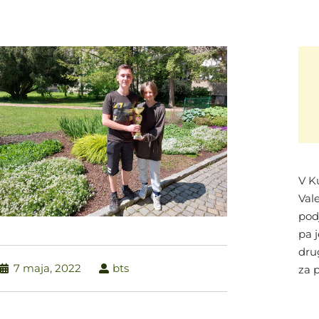
V K
Vale
pod
pa j
dru
7 maja, 2022
bts
za 