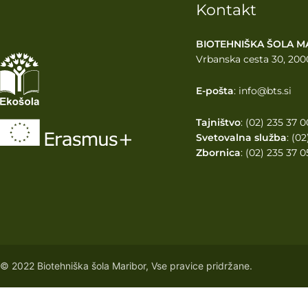
Kontakt
BIOTEHNIŠKA ŠOLA M
Vrbanska cesta 30, 200
E-pošta
: info@bts.si
Tajništvo
: (02) 235 37 0
Svetovalna služba
: (0
Zbornica
: (02) 235 37 0
© 2022 Biotehniška šola Maribor, Vse pravice pridržane.