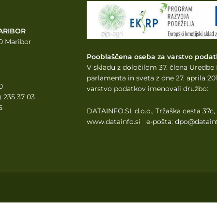
ARIBOR
0 Maribor
Pooblaščena oseba za varstvo podat
V skladu z določilom 37. člena Uredb
parlamenta
in sveta z dne 27. aprila 
0
varstvo podatkov imenovali družbo:
2) 235 37 03
5
DATAINFO.SI, d.o.o., Tržaška cesta 37c
www.datainfo.si e-pošta: dpo@datainf