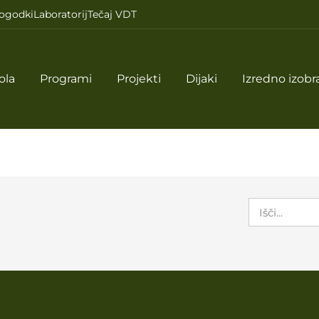
ogodki
Laboratorij
Tečaj VDT
ola
Programi
Projekti
Dijaki
Izredno izobr