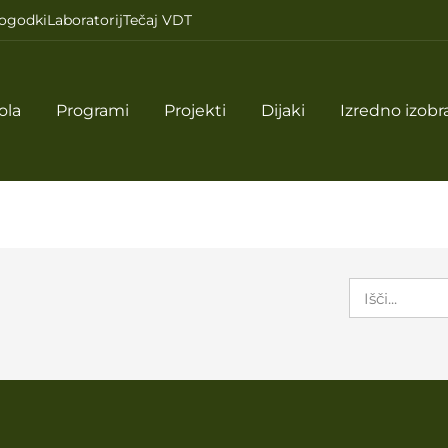
ogodki
Laboratorij
Tečaj VDT
ola
Programi
Projekti
Dijaki
Izredno izobr