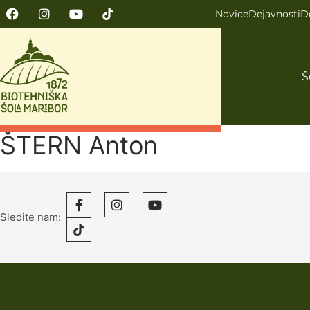
Novice
Dejavnosti
D
Š
ŠTERN Anton
Sledite nam: