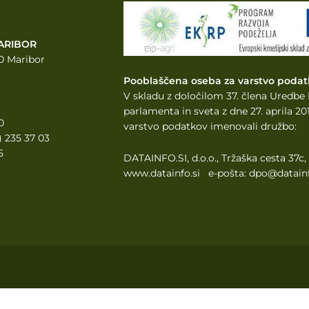
ARIBOR
0 Maribor
Pooblaščena oseba za varstvo podat
V skladu z določilom 37. člena Uredb
parlamenta
in sveta z dne 27. aprila 
0
varstvo podatkov imenovali družbo:
2) 235 37 03
5
DATAINFO.SI, d.o.o., Tržaška cesta 37c
www.datainfo.si e-pošta: dpo@datainf