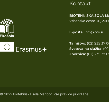
Kontakt
BIOTEHNIŠKA ŠOLA M
Vrbanska cesta 30, 200
E-pošta
: info@bts.si
Tajništvo
: (02) 235 37 0
Svetovalna služba
: (0
Zbornica
: (02) 235 37 0
© 2022 Biotehniška šola Maribor, Vse pravice pridržane.