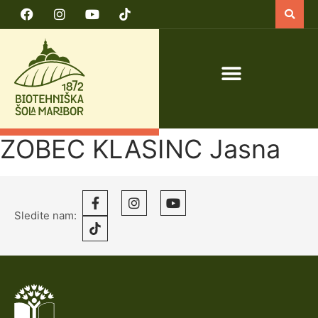
PRIJAVA NA TEČAJ VARNO DELO S TRAKTORJEM IN TRAKTORSKIMI PRIKLJUČKI
ZOBEC KLASINC Jasna
Sledite nam: