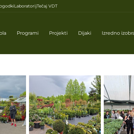
ogodki
Laboratorij
Tečaj VDT
ola
Programi
Projekti
Dijaki
Izredno izobr