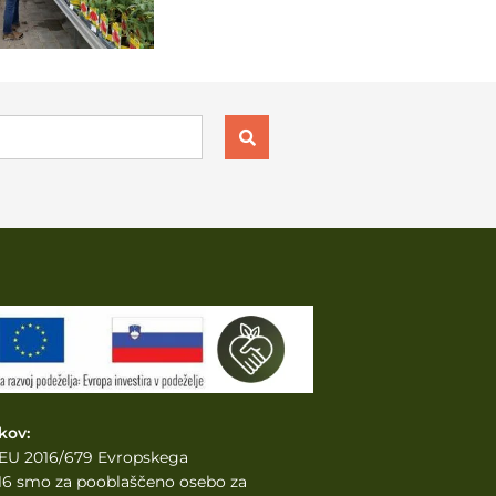
kov:
e EU 2016/679 Evropskega
2016 smo za pooblaščeno osebo za