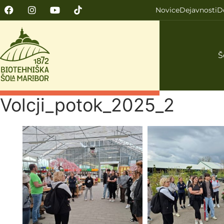
Novice
Dejavnosti
D
Š
Volcji_potok_2025_2