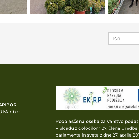
ARIBOR
0 Maribor
Pooblaščena oseba za varstvo podat
V skladu z določilom 37. člena Uredb
parlamenta
in sveta z dne 27. aprila 