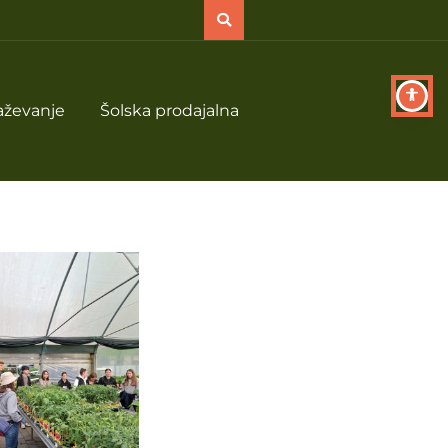
aževanje
Šolska prodajalna