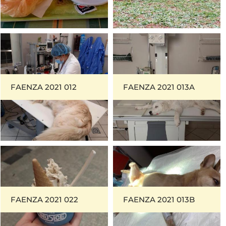
FAENZA 2021 012
FAENZA 2021 013A
FAENZA 2021 022
FAENZA 2021 013B