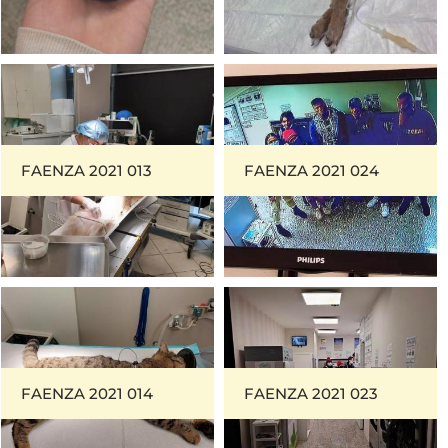
FAENZA 2021 013
FAENZA 2021 024
FAENZA 2021 014
FAENZA 2021 023