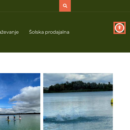
aževanje
Šolska prodajalna