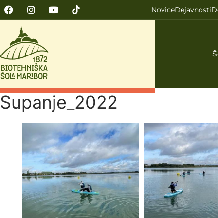
Novice
Dejavnosti
D
Š
Supanje_2022