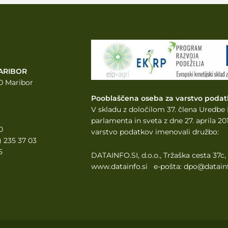
ARIBOR
0 Maribor
Pooblaščena oseba za varstvo podat
V skladu z določilom 37. člena Uredb
parlamenta
in sveta z dne 27. aprila 
0
varstvo podatkov imenovali družbo:
2) 235 37 03
5
DATAINFO.SI, d.o.o., Tržaška cesta 37c
www.datainfo.si e-pošta: dpo@datainf