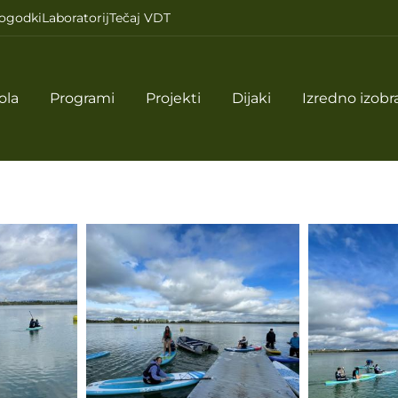
ogodki
Laboratorij
Tečaj VDT
ola
Programi
Projekti
Dijaki
Izredno izobr