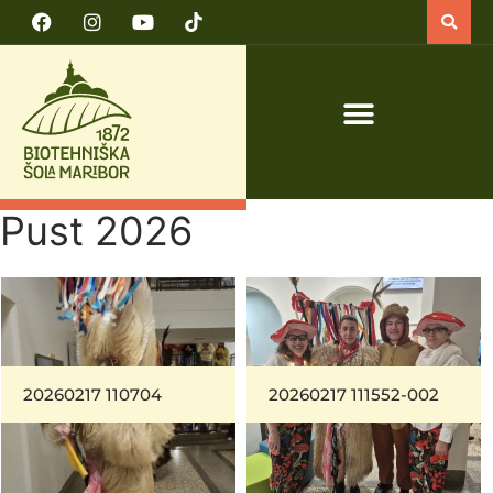
PRIJAVA NA TEČAJ VARNO DELO S TRAKTORJEM IN TRAKTORSKIMI PRIKLJUČKI
Pust 2026
20260217 110704
20260217 111552-002