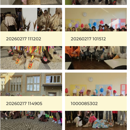
20260217 111202
20260217 101512
20260217 114905
1000085302