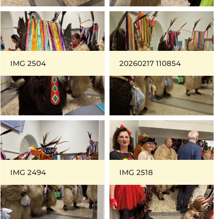
IMG 2504
20260217 110854
IMG 2494
IMG 2518