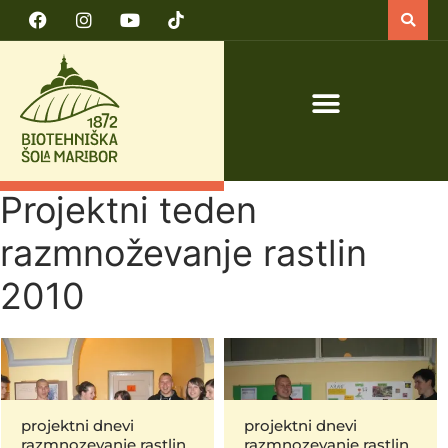
PRIJAVA NA TEČAJ VARNO DELO S TRAKTORJEM IN TRAKTORSKIMI PRIKLJUČKI
Projektni teden
razmnoževanje rastlin
2010
projektni dnevi
projektni dnevi
razmnozevanje rastlin
razmnozevanje rastlin