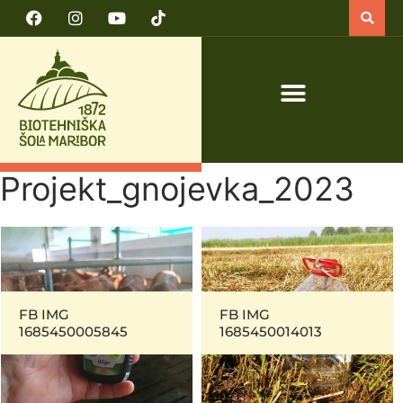
PRIJAVA NA TEČAJ VARNO DELO S TRAKTORJEM IN TRAKTORSKIMI PRIKLJUČKI
Projekt_gnojevka_2023
FB IMG
FB IMG
1685450005845
1685450014013