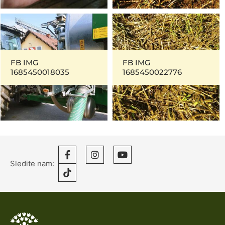
FB IMG
FB IMG
1685450018035
1685450022776
Sledite nam: