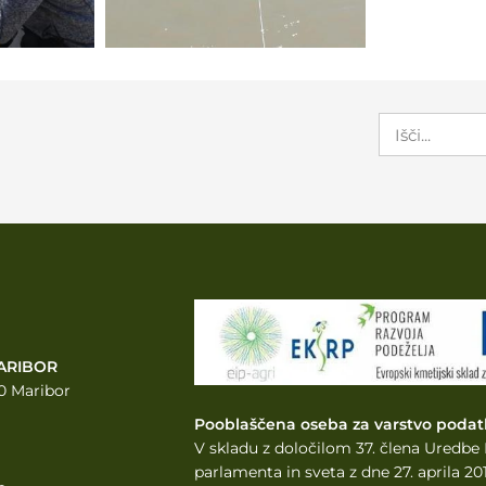
ARIBOR
0 Maribor
Pooblaščena oseba za varstvo podat
V skladu z določilom 37. člena Uredb
parlamenta
in sveta z dne 27. aprila 