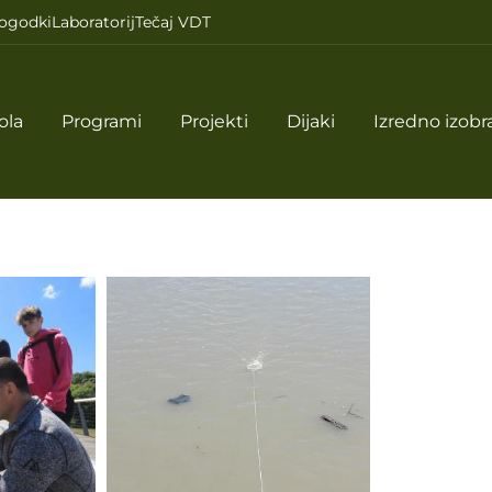
ogodki
Laboratorij
Tečaj VDT
ola
Programi
Projekti
Dijaki
Izredno izobr