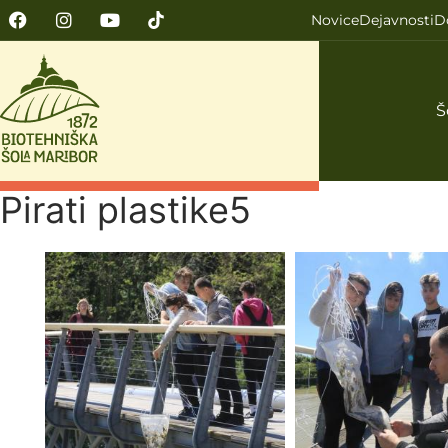
Novice
Dejavnosti
D
Š
Pirati plastike5