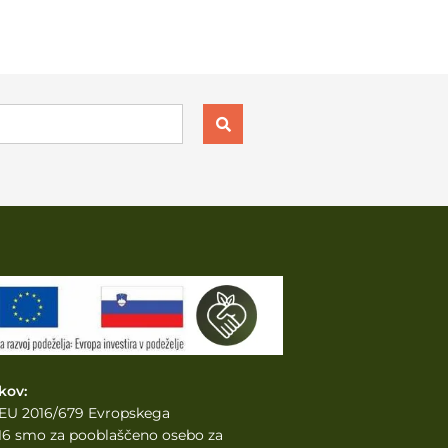
kov:
e EU 2016/679 Evropskega
2016 smo za pooblaščeno osebo za