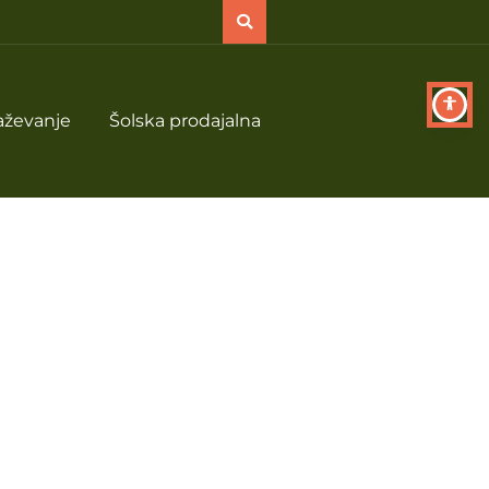
aževanje
Šolska prodajalna