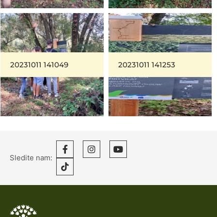
20231011 141049
20231011 141253
Sledite nam: