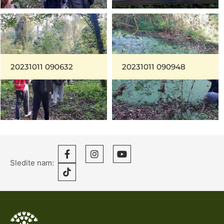
20231011 090632
20231011 090948
Sledite nam: