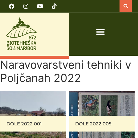
PRIJAVA NA TEČAJ VARNO DELO S TRAKTORJEM IN TRAKTORSKIMI PRIKLJUČKI
Naravovarstveni tehniki v
Poljčanah 2022
DOLE 2022 001
DOLE 2022 005