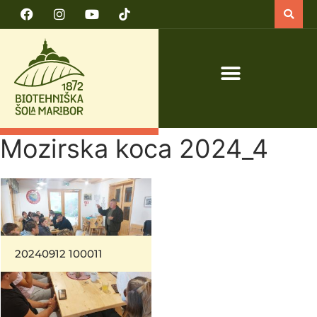
PRIJAVA NA TEČAJ VARNO DELO S TRAKTORJEM IN TRAKTORSKIMI PRIKLJUČKI
Mozirska koca 2024_4
20240912 100011