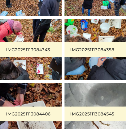
IMG20251113084343
IMG20251113084358
IMG20251113084406
IMG20251113084545