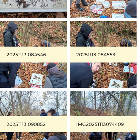
20251113 084546
20251113 084553
20251113 090852
IMG20251113074409