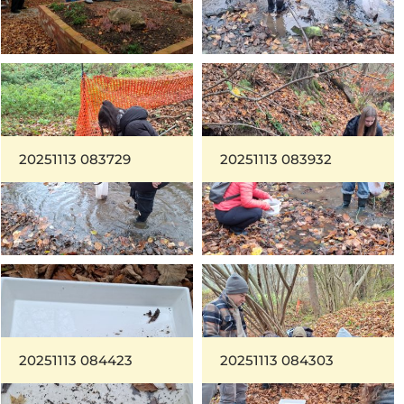
20251113 083729
20251113 083932
20251113 084423
20251113 084303