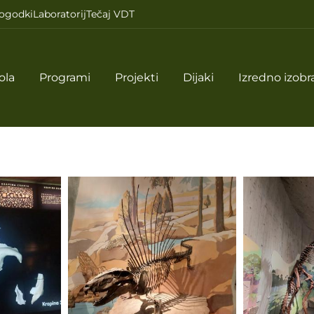
ogodki
Laboratorij
Tečaj VDT
ola
Programi
Projekti
Dijaki
Izredno izobr