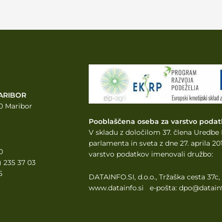
ARIBOR
0 Maribor
Pooblaščena oseba za varstvo podat
V skladu z določilom 37. člena Uredb
parlamenta
in sveta z dne 27. aprila 
0
varstvo podatkov imenovali družbo:
2) 235 37 03
5
DATAINFO.SI, d.o.o., Tržaška cesta 37c
www.datainfo.si e-pošta: dpo@datainf