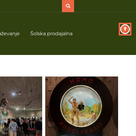
aževanje
Šolska prodajalna