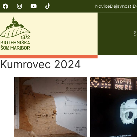
Novice
Dejavnosti
D
Š
Kumrovec 2024