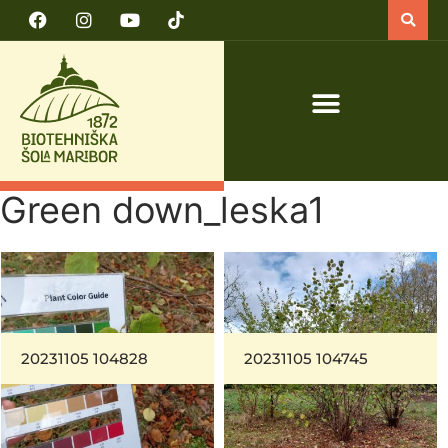
PRIJAVA NA TEČAJ VARNO DELO S TRAKTORJEM IN TRAKTORSKIMI PRIKLJUČKI
Green down_leska1
20231105 104828
20231105 104745