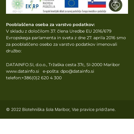
Pooblaščena oseba za varstvo podatkov:
V skladu z določilom 37. člena Uredbe EU 2016/679
Evropskega parlamenta
in sveta z dne 27. aprila 2016 smo
za pooblaščeno osebo za varstvo podatkov imenovali
družbo:
DATAINFO.SI, d.o.o., Tržaška cesta 37c, SI-2000 Maribor
www.datainfo.si e-pošta: dpo@datainfo.si
telefon:+386(0)2 620 4 300
© 2022 Biotehniška šola Maribor, Vse pravice pridržane.