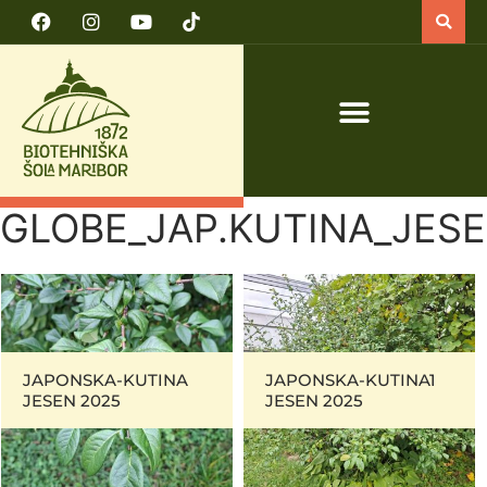
PRIJAVA NA TEČAJ VARNO DELO S TRAKTORJEM IN TRAKTORSKIMI PRIKLJUČKI
GLOBE_JAP.KUTINA_JES
JAPONSKA-KUTINA
JAPONSKA-KUTINA1
JESEN 2025
JESEN 2025