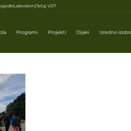
ogodki
Laboratorij
Tečaj VDT
ola
Programi
Projekti
Dijaki
Izredno izobr