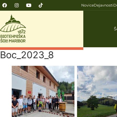
Novice
Dejavnosti
D
Š
Boc_2023_8