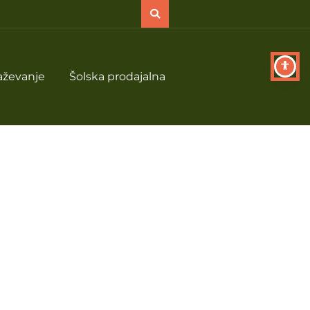
aževanje
Šolska prodajalna