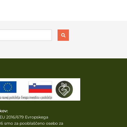
kov:
e EU 2016/679 Evropskega
2016 smo za pooblaščeno osebo za