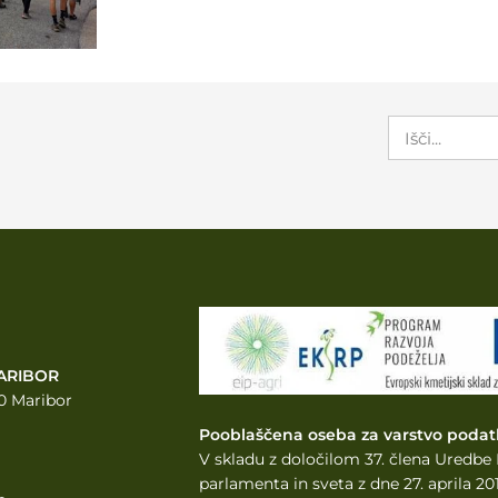
ARIBOR
0 Maribor
Pooblaščena oseba za varstvo podat
V skladu z določilom 37. člena Uredb
parlamenta
in sveta z dne 27. aprila 