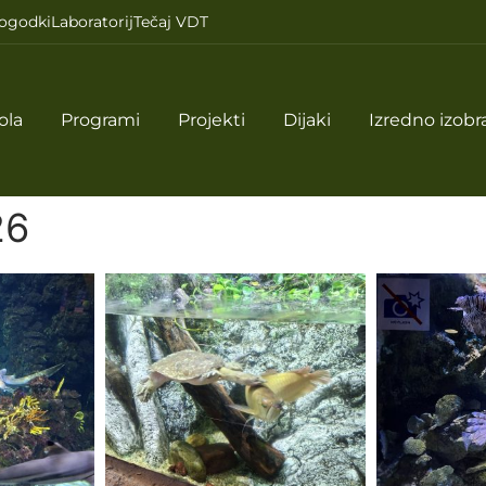
ogodki
Laboratorij
Tečaj VDT
ola
Programi
Projekti
Dijaki
Izredno izobr
26