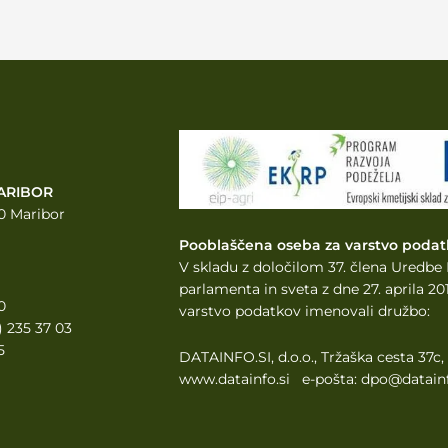
ARIBOR
0 Maribor
Pooblaščena oseba za varstvo podat
V skladu z določilom 37. člena Uredb
parlamenta
in sveta z dne 27. aprila 
0
varstvo podatkov imenovali družbo:
2) 235 37 03
5
DATAINFO.SI, d.o.o., Tržaška cesta 37c
www.datainfo.si e-pošta: dpo@datainf