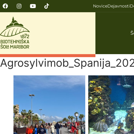
Novice
Dejavnosti
D
Š
Agrosylvimob_Spanija_20