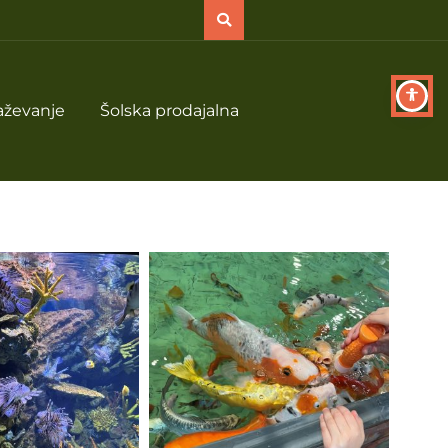
aževanje
Šolska prodajalna