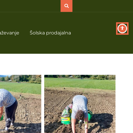
aževanje
Šolska prodajalna