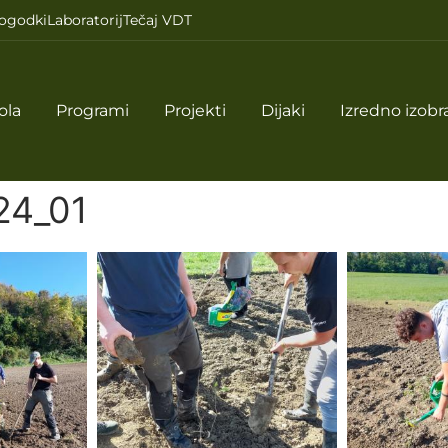
ogodki
Laboratorij
Tečaj VDT
ola
Programi
Projekti
Dijaki
Izredno izobr
24_01