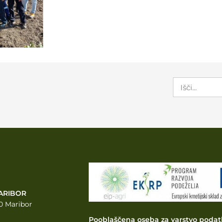
ARIBOR
0 Maribor
Pooblaščena oseba za varstvo podat