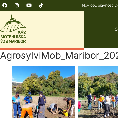
Novice
Dejavnosti
D
Š
AgrosylviMob_Maribor_20