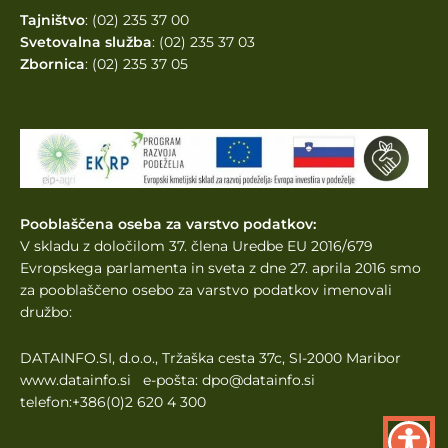
Tajništvo
: (02) 235 37 00
Svetovalna služba
: (02) 235 37 03
Zbornica
: (02) 235 37 05
Pooblaščena oseba za varstvo podatkov:
V skladu z določilom 37. člena Uredbe EU 2016/679
Evropskega parlamenta
in sveta z dne 27. aprila 2016 smo
za pooblaščeno osebo za varstvo podatkov imenovali
družbo:
DATAINFO.SI, d.o.o., Tržaška cesta 37c, SI-2000 Maribor
www.datainfo.si e-pošta: dpo@datainfo.si
telefon:+386(0)2 620 4 300