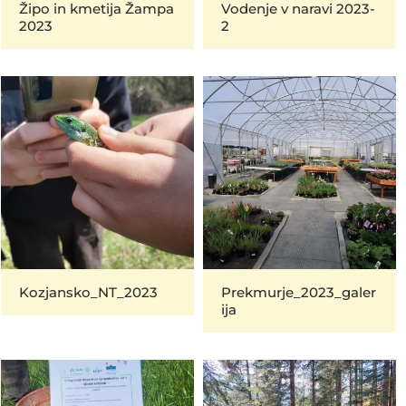
Žipo in kmetija Žampa
Vodenje v naravi 2023-
2023
2
Kozjansko_NT_2023
Prekmurje_2023_galer
ija