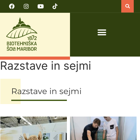
PRIJAVA NA TEČAJ VARNO DELO S TRAKTORJEM IN TRAKTORSKIMI PRIKLJUČKI
Razstave in sejmi
Razstave in sejmi