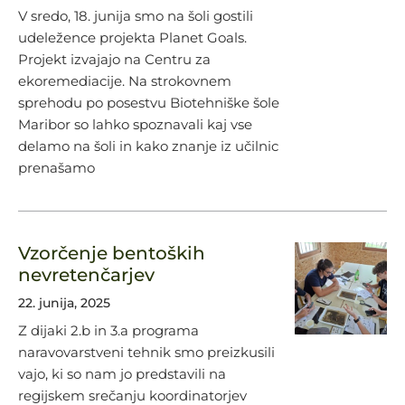
V sredo, 18. junija smo na šoli gostili
udeležence projekta Planet Goals.
Projekt izvajajo na Centru za
ekoremediacije. Na strokovnem
sprehodu po posestvu Biotehniške šole
Maribor so lahko spoznavali kaj vse
delamo na šoli in kako znanje iz učilnic
prenašamo
Vzorčenje bentoških
nevretenčarjev
22. junija, 2025
Z dijaki 2.b in 3.a programa
naravovarstveni tehnik smo preizkusili
vajo, ki so nam jo predstavili na
regijskem srečanju koordinatorjev