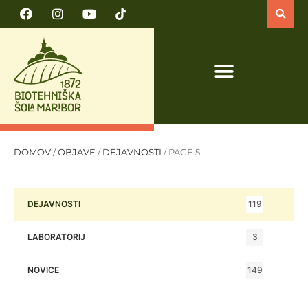
PRIJAVA NA TEČAJ VARNO DELO S TRAKTORJEM IN TRAKTORSKIMI PRIKLJUČKI
DOMOV
/
OBJAVE
/
DEJAVNOSTI
/
PAGE 5
119
DEJAVNOSTI
3
LABORATORIJ
149
NOVICE