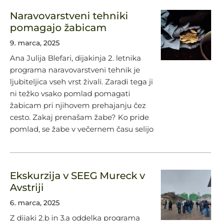
Naravovarstveni tehniki
pomagajo žabicam
9. marca, 2025
Ana Julija Blefari, dijakinja 2. letnika
programa naravovarstveni tehnik je
ljubiteljica vseh vrst živali. Zaradi tega ji
ni težko vsako pomlad pomagati
žabicam pri njihovem prehajanju čez
cesto. Zakaj prenašam žabe? Ko pride
pomlad, se žabe v večernem času selijo
Ekskurzija v SEEG Mureck v
Avstriji
6. marca, 2025
Z dijaki 2.b in 3.a oddelka programa