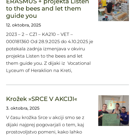
ERASMUS + projekta Listen
to the bees and let them
guide you
12. oktobra, 2025
2023 – 2 – CZ1 – KA210 – VET –
000181360 Od 28.9.2025 do 4.10.2025 je
potekala zadnja izmenjava v okviru
projekta Listen to the bees and let
them guide you. Z dijaki iz Vocational
Lyceum of Heraklion na Kreti,
Krožek »SRCE V AKCIJI«
3. oktobra, 2025
V času krožka Srce v akciji smo se z
dijaki najprej pogovarjali o tem, kaj
prostovoljstvo pomeni, kako lahko