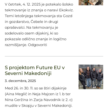
V četrtek, 4. 12. 2025 je potekalo šolsko
tekmovanje iz znanja o naravi Ekokviz.
Temi letošnjega tekmovanja sta Gozd
in gozdarstvo, Čebele in drugi
opraševalci. Na tekmovanju je
sodelovalo osem dijakinj, ki so
pokazale odlično znanje in logično
razmišljanje. Odgovoriti
S projektom Future EU v
Severni Makedoniji
3. decembra, 2025
Med 26. in 30. 11. so se štiri dijakinje
(Aina Meglič in Neja Majcen iz 1. b ter
Nina Geržina in Zarja Navodnik iz 2. c)
mudile v Skopju v Severni Makedoniji.