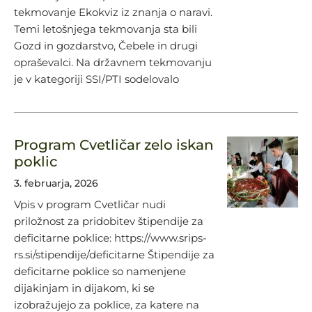
tekmovanje Ekokviz iz znanja o naravi.
Temi letošnjega tekmovanja sta bili
Gozd in gozdarstvo, Čebele in drugi
opraševalci. Na državnem tekmovanju
je v kategoriji SSI/PTI sodelovalo
Program Cvetličar zelo iskan
poklic
3. februarja, 2026
Vpis v program Cvetličar nudi
priložnost za pridobitev štipendije za
deficitarne poklice: https://www.srips-
rs.si/stipendije/deficitarne Štipendije za
deficitarne poklice so namenjene
dijakinjam in dijakom, ki se
izobražujejo za poklice, za katere na