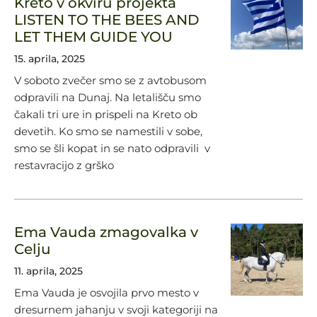
Kreto v okviru projekta
LISTEN TO THE BEES AND
LET THEM GUIDE YOU
15. aprila, 2025
V soboto zvečer smo se z avtobusom
odpravili na Dunaj. Na letališču smo
čakali tri ure in prispeli na Kreto ob
devetih. Ko smo se namestili v sobe,
smo se šli kopat in se nato odpravili v
restavracijo z grško
Ema Vauda zmagovalka v
Celju
11. aprila, 2025
Ema Vauda je osvojila prvo mesto v
dresurnem jahanju v svoji kategoriji na