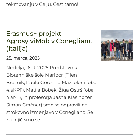
tekmovanju v Celju. Čestitamo!
Erasmus+ projekt
AgrosylviMob v Coneglianu
(Italija)
25. marca, 2025
Nedelja, 16. 3. 2025 Predstavniki
Biotehniške šole Maribor (Tilen
Breznik, Paolo Geremia Mazzoleni (oba
4.aKPT), Matija Bobek, Žiga Ostrš (oba
4.aNT), in profesorja Jasna Klasinc ter
Simon Gračner) smo se odpravili na
strokovno izmenjavo v Conegliano. Še
zadnjič smo se