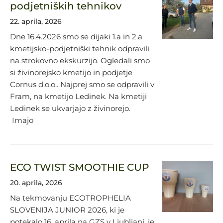
podjetniških tehnikov
22. aprila, 2026
Dne 16.4.2026 smo se dijaki 1.a in 2.a
kmetijsko-podjetniški tehnik odpravili
na strokovno ekskurzijo. Ogledali smo
si živinorejsko kmetijo in podjetje
Cornus d.o.o.. Najprej smo se odpravili v
Fram, na kmetijo Ledinek. Na kmetiji
Ledinek se ukvarjajo z živinorejo.
Imajo
ECO TWIST SMOOTHIE CUP
20. aprila, 2026
Na tekmovanju ECOTROPHELIA
SLOVENIJA JUNIOR 2026, ki je
potekalo 16. aprila na GZS v Ljubljani, je