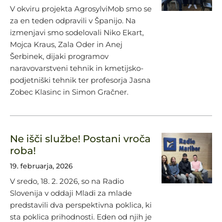
V okviru projekta AgrosylviMob smo se
za en teden odpravili v Španijo. Na
izmenjavi smo sodelovali Niko Ekart,
Mojca Kraus, Zala Oder in Anej
Šerbinek, dijaki programov
naravovarstveni tehnik in kmetijsko-
podjetniški tehnik ter profesorja Jasna
Zobec Klasinc in Simon Gračner.
Ne išči službe! Postani vroča
roba!
19. februarja, 2026
V sredo, 18. 2. 2026, so na Radio
Slovenija v oddaji Mladi za mlade
predstavili dva perspektivna poklica, ki
sta poklica prihodnosti. Eden od njih je