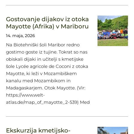
Gostovanje dijakov iz otoka
Mayotte (Afrika) v Mariboru
14. maja, 2026
Na Biotehniški šoli Maribor redno
gostimo goste iz tujine. Tokrat so nas
obiskali dijaki in učitelji s kmetijske
šole Lycée agricole de Coconi z otoka
Mayotte, ki leži v Mozambiškem
kanalu med Mozambikom in
Madagaskarjem. Otok Mayotte. (Vir:
https://www.welt-
atlas.de/map_of_mayotte_2-539) Med
Ekskurzija kmetijsko-